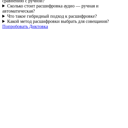
сравнению с ручной?
Сколько стоит расшифровка аудио — ручная и
автоматическая?
Что такое гибридный подход к расшифровке?
Какой метод расшифровки выбрать для совещания?
Попробовать Диктовка
Сайт использует cookie
Мы применяем технические cookie для работы сайта и
Яндекс.Метрику для обезличенной статистики посещений.
Подробности — в
уведомлении об использовании cookie
и
политике обработки персональных данных
.
Отклонить
Принять