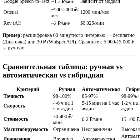
Google Speech-to-Text
Зависит от модели
~1-2 ₽/мин
~500-2000 ₽/
Otter.ai
1200 мин/мес
мес
Rev (AI)
$0.025/мин
~2 ₽/мин
Пример:
расшифровка 60-минутного интервью — бесплатно
(Диктовка) или 30 ₽ (Whisper API). Сравните с 5 000-15 000 ₽
за ручную.
Сравнительная таблица: ручная vs
автоматическая vs гибридная
Критерий
Ручная
Автоматическая
Гибри
Точность
98-100%
85-97%
98-99%+
4-6 ч на 1
5-15 мин на 1 час
1-2 ч на 
Скорость
час аудио
аудио
аудио
30-400 ₽/
Стоимость
0-2 ₽/мин
15-100 ₽
мин
Масштабируемость
Ограничена
Неограничена
Высокая
Автомат
Диаризация
Вручную
Автоматически