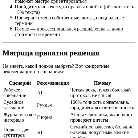
поможет быстро ориентироваться
Пройдитесь по тексту, исправляя ошибки (обычно это 5-
15% текста)
Проверьте имена собственные, числа, специальные
термины
Готово — профессиональная расшифровка за долю
стоимости и времени
Матрица принятия решения
Не знаете, какой подход выбрать? Вот конкретные
рекомендации по сценариям:
Сценарий
Рекомендация
Почему
Рабочее
Чёткая речь, нужен быстрый
AI
совещание
протокол, не critical
Судебное
100% точность обязательна,
Ручная
заседание
юридическая ответственность
Журналистское
AI для черновика, журналист
Гибрид
интервью
проверяет цитаты
Студийное качество, большие
Подкаст для
AI
объёмы, допустимы мелкие
субтитров
ошибки