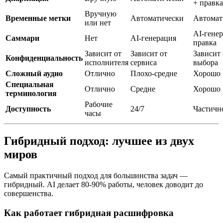
+ правка
Вручную
Временные метки
Автоматически
Автомат
или нет
AI-генер
Саммари
Нет
AI-генерация
правка
Зависит от
Зависит от
Зависит 
Конфиденциальность
исполнителя
сервиса
выбора
Сложный аудио
Отлично
Плохо-средне
Хорошо
Специальная
Отлично
Средне
Хорошо
терминология
Рабочие
Доступность
24/7
Частично
часы
Гибридный подход: лучшее из двух
миров
Самый практичный подход для большинства задач —
гибридный. AI делает 80-90% работы, человек доводит до
совершенства.
Как работает гибридная расшифровка