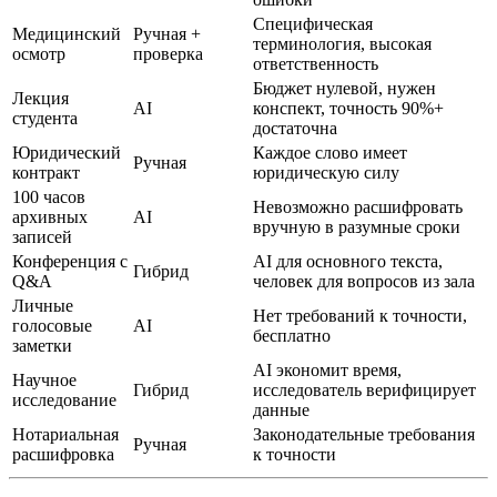
Специфическая
Медицинский
Ручная +
терминология, высокая
осмотр
проверка
ответственность
Бюджет нулевой, нужен
Лекция
AI
конспект, точность 90%+
студента
достаточна
Юридический
Каждое слово имеет
Ручная
контракт
юридическую силу
100 часов
Невозможно расшифровать
архивных
AI
вручную в разумные сроки
записей
Конференция с
AI для основного текста,
Гибрид
Q&A
человек для вопросов из зала
Личные
Нет требований к точности,
голосовые
AI
бесплатно
заметки
AI экономит время,
Научное
Гибрид
исследователь верифицирует
исследование
данные
Нотариальная
Законодательные требования
Ручная
расшифровка
к точности