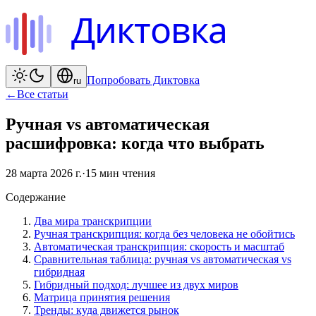
Диктовка
Попробовать Диктовка
ru
←
Все статьи
Ручная vs автоматическая
расшифровка: когда что выбрать
28 марта 2026 г.
·
15
мин чтения
Содержание
Два мира транскрипции
Ручная транскрипция: когда без человека не обойтись
Автоматическая транскрипция: скорость и масштаб
Сравнительная таблица: ручная vs автоматическая vs
гибридная
Гибридный подход: лучшее из двух миров
Матрица принятия решения
Тренды: куда движется рынок