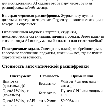
для исследования? AI сделает это за пару часов, ручная
расшифровка займёт месяцы.
Быстрая черновая расшифровка.
Журналисту нужны
цитаты из интервью через час. Студенту — конспект лекции к
вечеру. AI справится.
Ограниченный бюджет.
Стартапы, студенты,
некоммерческие организации, личные проекты. Зачем платить
тысячи, когда AI-инструменты бесплатны или стоят копейки?
Повседневные задачи.
Совещания, планёрки, брейнштормы,
голосовые сообщения, подкасты, лекции — всё, где не нужна
хирургическая точность.
Стоимость автоматической расшифровки
Инструмент
Стоимость
Примечания
Диктовка
Whisper + диаризация +
Бесплатно
(диктовка.рф)
саммари
OpenAI Whisper
Нужен GPU или мощный
Бесплатно
(локально)
CPU
OpenAI Whisper API
$0.006/мин
~0.5 ₽/мин