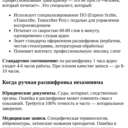
Профессиональный транскрибер — это не просто «человек,
который печатает». Это специалист, который:
Использует специализированное ПО (Express Scribe,
oTranscribe, Transcriber Pro) с педалью для управления
воспроизведением
Печатает со скоростью 60-80 слов в минуту,
одновременно слушая аудио
Знает стандарты оформления расшифровок (вербатим,
чистая стенограмма, литературная обработка)
Понимает контекст, профессиональную лексику, сленг
Стандартное соотношение:
на расшифровку 1 часа аудио
уходит 4-6 часов работы. При плохом качестве записи — до 8-
10 часов.
Когда ручная расшифровка незаменима
Юридические документы.
Суды, нотариат, следственные
органы. Ошибка в расшифровке может изменить смысл
показаний. Требуется 100% точность и часто — нотариальное
заверение.
Медицинские записи.
Специфическая терминология,
аббревиатуры, латинские названия препаратов. Ошибка в