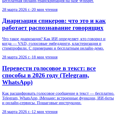
Бесплатная онлайн-транскрибация на базе Whisper.
28 марта 2026 г.
·
20
мин чтения
Диаризация спикеров: что это и как
работает распознавание говорящих
Что такое диаризация? Как ИИ определяет, кто говорил и
когда — VAD, голосовые эмбеддинги, кластеризация и
стимпрофили. С примерами и бесплатным онлайн-демо.
28 марта 2026 г.
·
18
мин чтения
Перевести голосовое в текст: все
способы в 2026 году (Telegram,
WhatsApp)
Как расшифровать голосовое сообщение в текст — бесплатно.
Telegram, WhatsApp, iMessage: встроенные функции, ИИ-боты
и онлайн-сервисы. Пошаговые инструкции.
28 марта 2026 г.
·
12
мин чтения