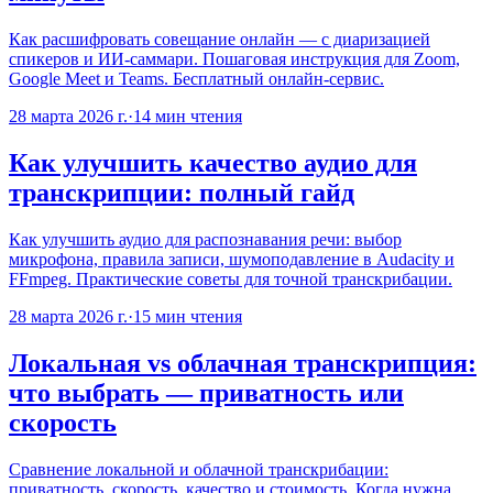
Как расшифровать совещание онлайн — с диаризацией
спикеров и ИИ-саммари. Пошаговая инструкция для Zoom,
Google Meet и Teams. Бесплатный онлайн-сервис.
28 марта 2026 г.
·
14
мин чтения
Как улучшить качество аудио для
транскрипции: полный гайд
Как улучшить аудио для распознавания речи: выбор
микрофона, правила записи, шумоподавление в Audacity и
FFmpeg. Практические советы для точной транскрибации.
28 марта 2026 г.
·
15
мин чтения
Локальная vs облачная транскрипция:
что выбрать — приватность или
скорость
Сравнение локальной и облачной транскрибации:
приватность, скорость, качество и стоимость. Когда нужна